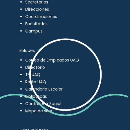
Secretarios
Direcciones
Coordinaciones
Facultades
Campus
Enlaces
Correo de Empleados UAQ
Directorio
TV UAQ
Radio UAQ
Calendario Escolar
Bibliotecas
Contraloría Social
Mapa de sitio