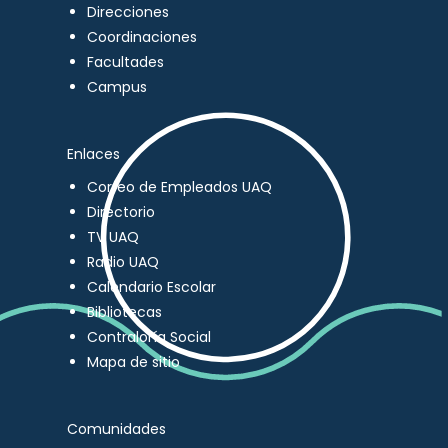
Direcciones
Coordinaciones
Facultades
Campus
Enlaces
Correo de Empleados UAQ
Directorio
TV UAQ
Radio UAQ
Calendario Escolar
Bibliotecas
Contraloría Social
Mapa de sitio
Comunidades