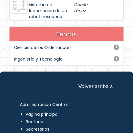
sistema de
García
locomoción de un
López
robot hexápodo.
Temas
Ciencia de los Ordenadores
1
Ingeniería y Tecnología
1
Volver arriba ∧
Administración Central
Página principal
Rectoría
Secretarios