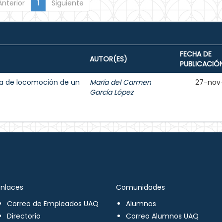
Anterior
1
Siguiente
FECHA DE
AUTOR(ES)
PUBLICACIÓ
ma de locomoción de un
María del Carmen
27-nov
García López
Enlaces
Comunidades
Correo de Empleados UAQ
Alumnos
Directorio
Correo Alumnos UAQ