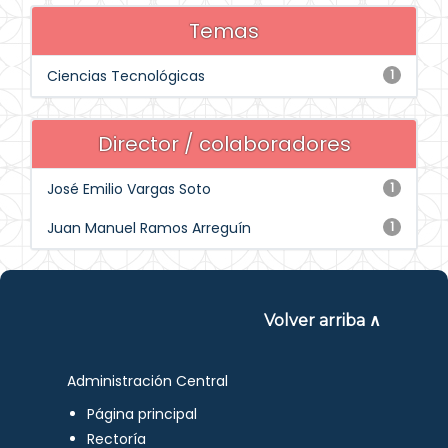
Temas
Ciencias Tecnológicas
1
Director / colaboradores
José Emilio Vargas Soto
1
Juan Manuel Ramos Arreguín
1
Volver arriba ∧
Administración Central
Página principal
Rectoría