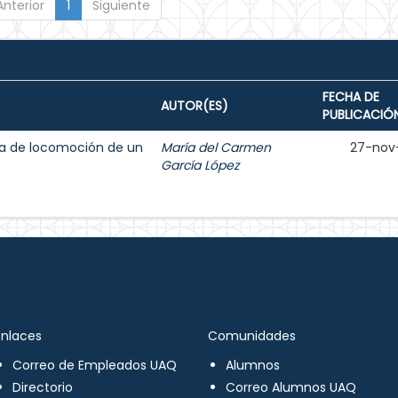
Anterior
1
Siguiente
FECHA DE
AUTOR(ES)
PUBLICACIÓ
ma de locomoción de un
María del Carmen
27-nov
García López
Enlaces
Comunidades
Correo de Empleados UAQ
Alumnos
Directorio
Correo Alumnos UAQ