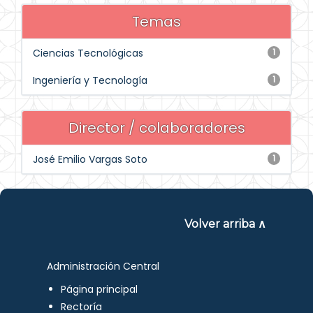
Temas
Ciencias Tecnológicas
1
Ingeniería y Tecnología
1
Director / colaboradores
José Emilio Vargas Soto
1
Volver arriba ∧
Administración Central
Página principal
Rectoría