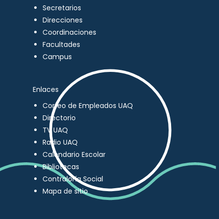
Secretarios
Direcciones
Coordinaciones
Facultades
Campus
Enlaces
Correo de Empleados UAQ
Directorio
TV UAQ
Radio UAQ
Calendario Escolar
Bibliotecas
Contraloría Social
Mapa de sitio