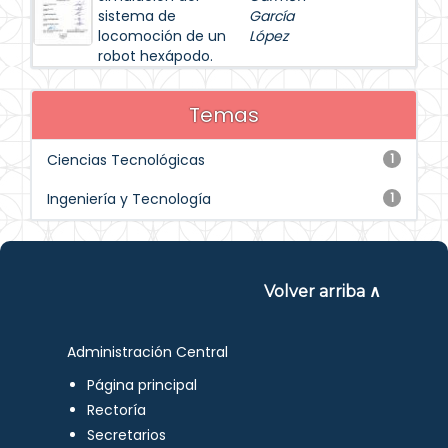
sistema de
García
locomoción de un
López
robot hexápodo.
Temas
Ciencias Tecnológicas
1
Ingeniería y Tecnología
1
Volver arriba ∧
Administración Central
Página principal
Rectoría
Secretarios