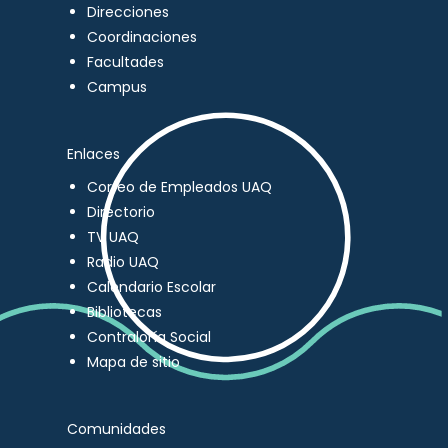
Direcciones
Coordinaciones
Facultades
Campus
Enlaces
Correo de Empleados UAQ
Directorio
TV UAQ
Radio UAQ
Calendario Escolar
Bibliotecas
Contraloría Social
Mapa de sitio
Comunidades