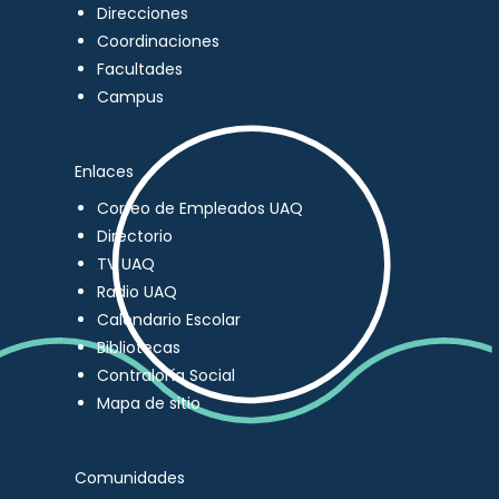
Direcciones
Coordinaciones
Facultades
Campus
Enlaces
Correo de Empleados UAQ
Directorio
TV UAQ
Radio UAQ
Calendario Escolar
Bibliotecas
Contraloría Social
Mapa de sitio
Comunidades