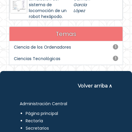
sistema de
García
locomoción de un
López
robot hexápodo.
Temas
Ciencia de los Ordenadores
1
Ciencias Tecnológicas
1
Volver arriba ∧
Administración Central
Página principal
Rectoría
Secretarios