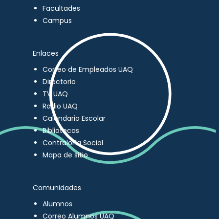
Facultades
Campus
Enlaces
Correo de Empleados UAQ
Directorio
TV UAQ
Radio UAQ
Calendario Escolar
Bibliotecas
Contraloría Social
Mapa de sitio
Comunidades
Alumnos
Correo Alumnos UAQ