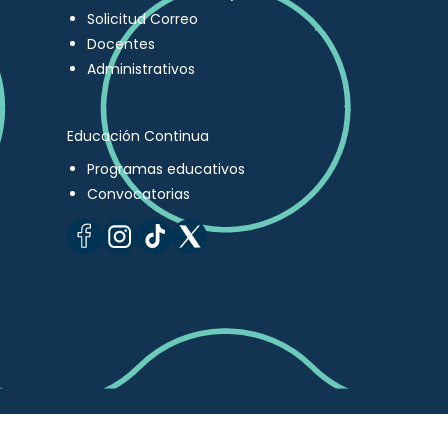
Solicitud Correo
Docentes
Administrativos
Educación Continua
Programas educativos
Convocatorias