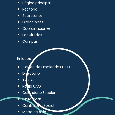
Página principal
Rectoría
Secretarios
Direcciones
Coordinaciones
Facultades
Campus
Enlaces
Correo de Empleados UAQ
Directorio
TV UAQ
Radio UAQ
Calendario Escolar
Bibliotecas
Contraloría Social
Mapa de sitio