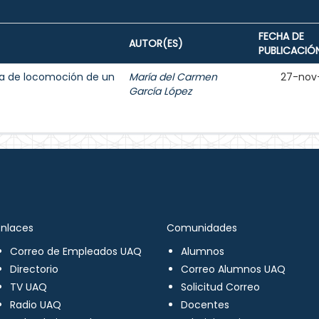
FECHA DE
AUTOR(ES)
PUBLICACIÓ
ma de locomoción de un
María del Carmen
27-nov
García López
Enlaces
Comunidades
Correo de Empleados UAQ
Alumnos
Directorio
Correo Alumnos UAQ
TV UAQ
Solicitud Correo
Radio UAQ
Docentes