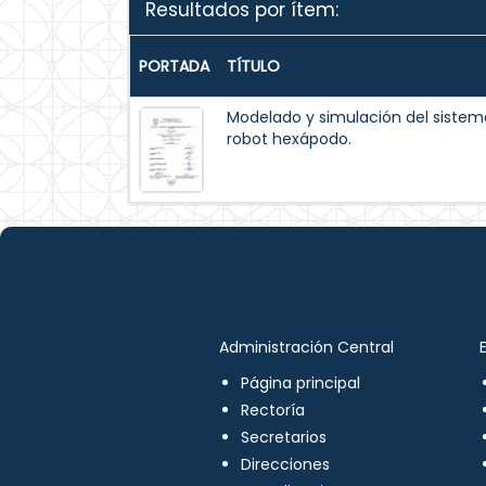
Resultados por ítem:
PORTADA
TÍTULO
Modelado y simulación del siste
robot hexápodo.
Administración Central
Página principal
Rectoría
Secretarios
Direcciones