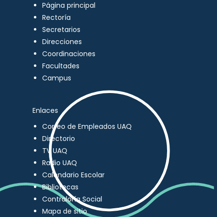
Página principal
Rectoría
Secretarios
Direcciones
Coordinaciones
Facultades
Campus
Enlaces
Correo de Empleados UAQ
Directorio
TV UAQ
Radio UAQ
Calendario Escolar
Bibliotecas
Contraloría Social
Mapa de sitio