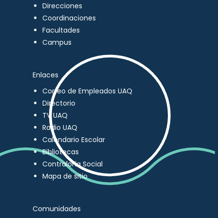
Direcciones
Coordinaciones
Facultades
Campus
Enlaces
Correo de Empleados UAQ
Directorio
TV UAQ
Radio UAQ
Calendario Escolar
Bibliotecas
Contraloría Social
Mapa de sitio
Comunidades