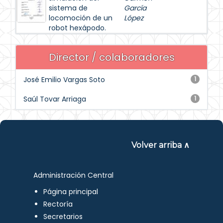
sistema de
García
locomoción de un
López
robot hexápodo.
Director / colaboradores
José Emilio Vargas Soto
1
Saúl Tovar Arriaga
1
Volver arriba ∧
Administración Central
Página principal
Rectoría
Secretarios