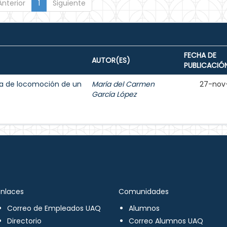
Anterior
1
Siguiente
FECHA DE
AUTOR(ES)
PUBLICACIÓ
ma de locomoción de un
María del Carmen
27-nov
García López
Enlaces
Comunidades
Correo de Empleados UAQ
Alumnos
Directorio
Correo Alumnos UAQ