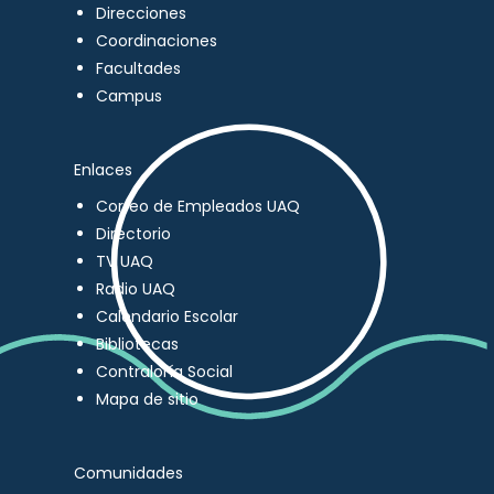
Direcciones
Coordinaciones
Facultades
Campus
Enlaces
Correo de Empleados UAQ
Directorio
TV UAQ
Radio UAQ
Calendario Escolar
Bibliotecas
Contraloría Social
Mapa de sitio
Comunidades