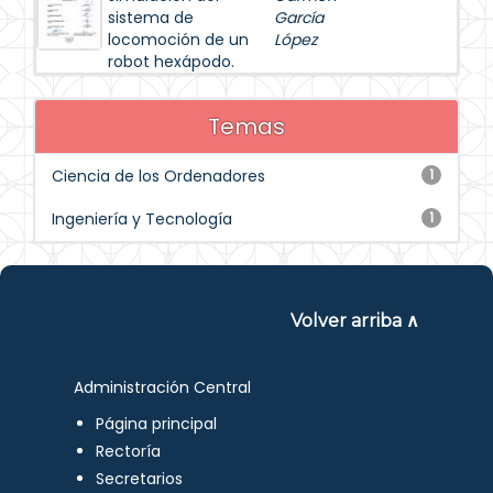
sistema de
García
locomoción de un
López
robot hexápodo.
Temas
Ciencia de los Ordenadores
1
Ingeniería y Tecnología
1
Volver arriba ∧
Administración Central
Página principal
Rectoría
Secretarios