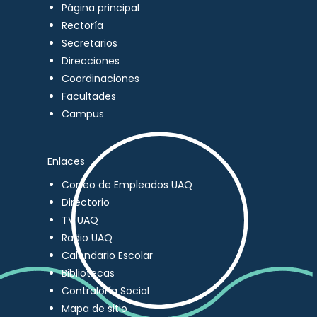
Página principal
Rectoría
Secretarios
Direcciones
Coordinaciones
Facultades
Campus
Enlaces
Correo de Empleados UAQ
Directorio
TV UAQ
Radio UAQ
Calendario Escolar
Bibliotecas
Contraloría Social
Mapa de sitio