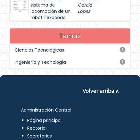
sistema de
García
locomoción de un
López
robot hexápodo.
Temas
Ciencias Tecnológicas
1
Ingeniería y Tecnología
1
Volver arriba ∧
Administración Central
Página principal
Rectoría
Secretarios