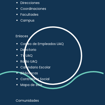
Direcciones
Coordinaciones
Facultades
Campus
Enlaces
Correo de Empleados UAQ
Directorio
TV UAQ
Radio UAQ
Calendario Escolar
Bibliotecas
Contraloría Social
Mapa de sitio
Comunidades