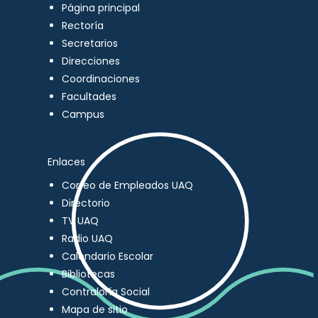
Página principal
Rectoría
Secretarios
Direcciones
Coordinaciones
Facultades
Campus
Enlaces
Correo de Empleados UAQ
Directorio
TV UAQ
Radio UAQ
Calendario Escolar
Bibliotecas
Contraloría Social
Mapa de sitio