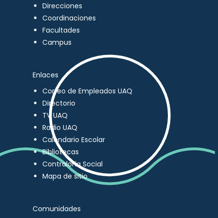
Direcciones
Coordinaciones
Facultades
Campus
Enlaces
Correo de Empleados UAQ
Directorio
TV UAQ
Radio UAQ
Calendario Escolar
Bibliotecas
Contraloría Social
Mapa de sitio
Comunidades