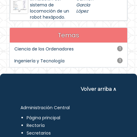
sistema de
García
locomoción de un
López
robot hexápodo.
Temas
Ciencia de los Ordenadores
1
Ingeniería y Tecnología
1
Volver arriba ∧
Administración Central
Página principal
Rectoría
Secretarios