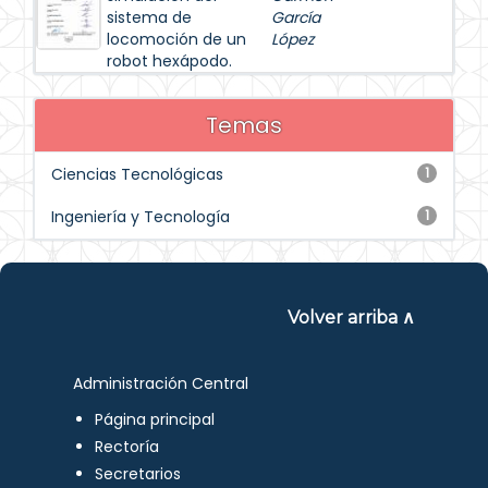
sistema de
García
locomoción de un
López
robot hexápodo.
Temas
Ciencias Tecnológicas
1
Ingeniería y Tecnología
1
Volver arriba ∧
Administración Central
Página principal
Rectoría
Secretarios