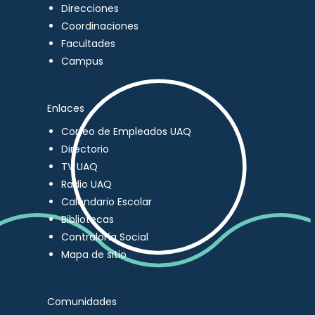
Direcciones
Coordinaciones
Facultades
Campus
Enlaces
Correo de Empleados UAQ
Directorio
TV UAQ
Radio UAQ
Calendario Escolar
Bibliotecas
Contraloría Social
Mapa de sitio
Comunidades