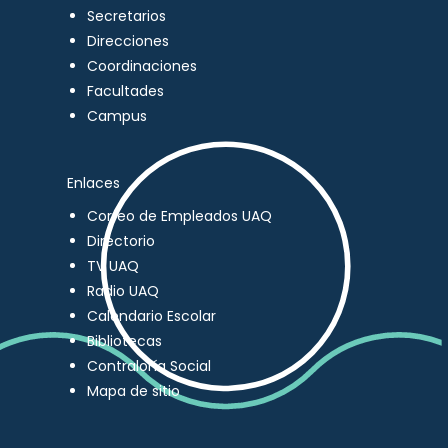
Secretarios
Direcciones
Coordinaciones
Facultades
Campus
Enlaces
Correo de Empleados UAQ
Directorio
TV UAQ
Radio UAQ
Calendario Escolar
Bibliotecas
Contraloría Social
Mapa de sitio