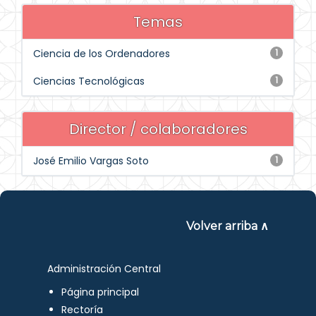
Temas
Ciencia de los Ordenadores
1
Ciencias Tecnológicas
1
Director / colaboradores
José Emilio Vargas Soto
1
Volver arriba ∧
Administración Central
Página principal
Rectoría