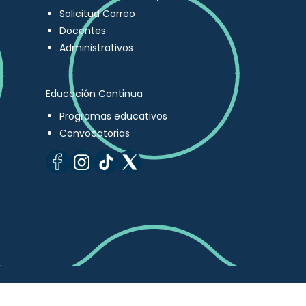
Solicitud Correo
Docentes
Administrativos
Educación Continua
Programas educativos
Convocatorias