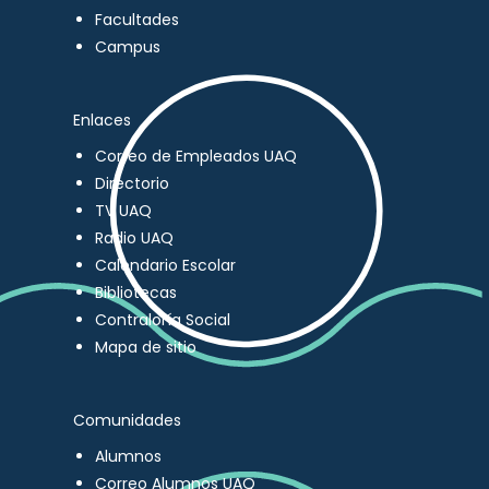
Facultades
Campus
Enlaces
Correo de Empleados UAQ
Directorio
TV UAQ
Radio UAQ
Calendario Escolar
Bibliotecas
Contraloría Social
Mapa de sitio
Comunidades
Alumnos
Correo Alumnos UAQ