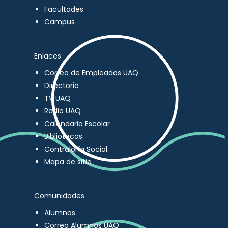
Facultades
Campus
Enlaces
Correo de Empleados UAQ
Directorio
TV UAQ
Radio UAQ
Calendario Escolar
Bibliotecas
Contraloría Social
Mapa de sitio
Comunidades
Alumnos
Correo Alumnos UAQ