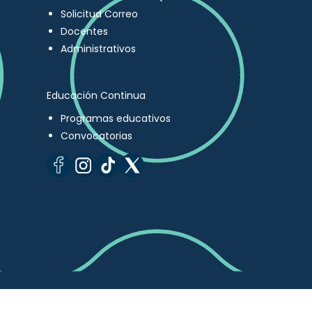
Solicitud Correo
Docentes
Administrativos
Educación Continua
Programas educativos
Convocatorias