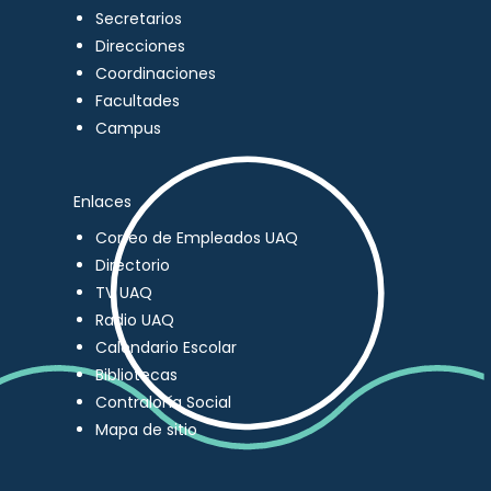
Secretarios
Direcciones
Coordinaciones
Facultades
Campus
Enlaces
Correo de Empleados UAQ
Directorio
TV UAQ
Radio UAQ
Calendario Escolar
Bibliotecas
Contraloría Social
Mapa de sitio