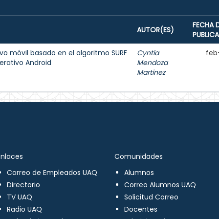
FECHA 
AUTOR(ES)
PUBLIC
ivo móvil basado en el algoritmo SURF
Cyntia
feb
erativo Android
Mendoza
Martinez
Enlaces
Comunidades
Correo de Empleados UAQ
Alumnos
Directorio
Correo Alumnos UAQ
TV UAQ
Solicitud Correo
Radio UAQ
Docentes