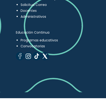
Solicitud Correo
Docentes
Administrativos
Educación Continua
Programas educativos
Convocatorias