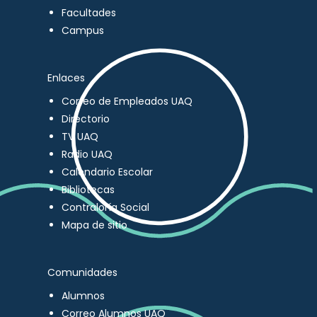
Facultades
Campus
Enlaces
Correo de Empleados UAQ
Directorio
TV UAQ
Radio UAQ
Calendario Escolar
Bibliotecas
Contraloría Social
Mapa de sitio
Comunidades
Alumnos
Correo Alumnos UAQ