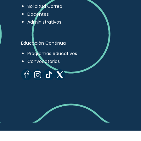
Solicitud Correo
Docentes
Administrativos
Educación Continua
Programas educativos
Convocatorias