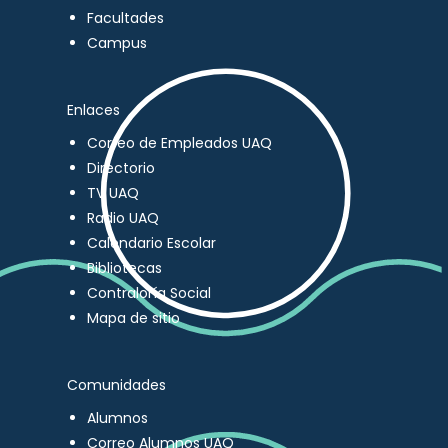
Facultades
Campus
Enlaces
Correo de Empleados UAQ
Directorio
TV UAQ
Radio UAQ
Calendario Escolar
Bibliotecas
Contraloría Social
Mapa de sitio
Comunidades
Alumnos
Correo Alumnos UAQ