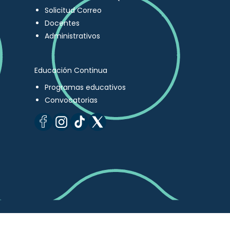
Solicitud Correo
Docentes
Administrativos
Educación Continua
Programas educativos
Convocatorias