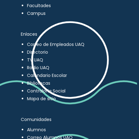
Facultades
Campus
Enlaces
Correo de Empleados UAQ
Directorio
TV UAQ
Radio UAQ
Calendario Escolar
Bibliotecas
Contraloría Social
Mapa de sitio
Comunidades
Alumnos
Correo Alumnos UAQ