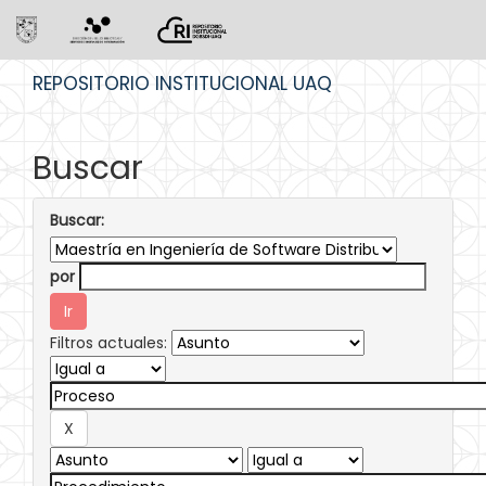
Skip
REPOSITORIO INSTITUCIONAL UAQ
navigation
Buscar
Buscar:
por
Filtros actuales: