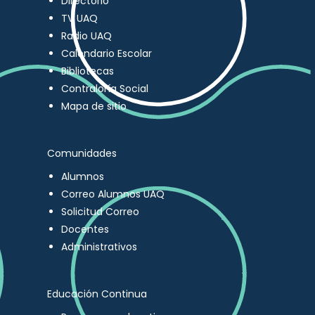
Directorio
TV UAQ
Radio UAQ
Calendario Escolar
Bibliotecas
Contraloría Social
Mapa de sitio
Comunidades
Alumnos
Correo Alumnos UAQ
Solicitud Correo
Docentes
Administrativos
Educación Continua