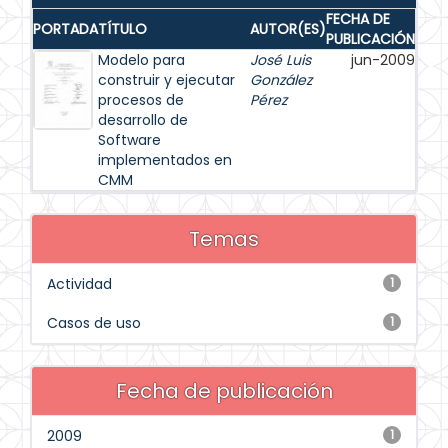
FECHA DE
PORTADA
TÍTULO
AUTOR(ES)
PUBLICACIÓN
Modelo para
José Luis
jun-2009
construir y ejecutar
González
procesos de
Pérez
desarrollo de
Software
implementados en
CMM
Temas
Actividad
1
Casos de uso
1
Fecha de publicación
2009
1