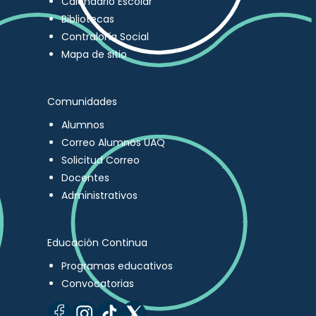
Calendario Escolar
Bibliotecas
Contraloría Social
Mapa de sitio
Comunidades
Alumnos
Correo Alumnos UAQ
Solicitud Correo
Docentes
Administrativos
Educación Continua
Programas educativos
Convocatorias