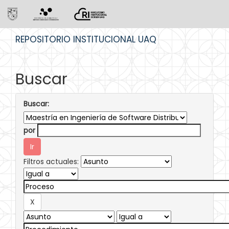
Skip
REPOSITORIO INSTITUCIONAL UAQ
navigation
Buscar
Buscar:
por
Filtros actuales: