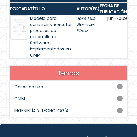
FECHA DE
PORTADA
TÍTULO
AUTOR(ES)
PUBLICACIÓN
Modelo para
José Luis
jun-2009
construir y ejecutar
González
procesos de
Pérez
desarrollo de
Software
implementados en
CMM
Temas
Casos de uso
1
CMM
1
INGENIERÍA Y TECNOLOGÍA
1