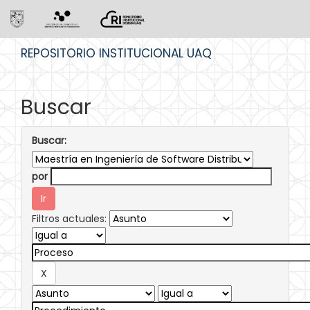
Skip
REPOSITORIO INSTITUCIONAL UAQ
navigation
Buscar
Buscar:
por
Filtros actuales: