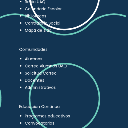
Radio UAQ
Calendario Escolar
Bibliotecas
Contraloría Social
Mapa de sitio
Comunidades
Alumnos
Correo Alumnos UAQ
Solicitud Correo
Docentes
Administrativos
Educación Continua
Programas educativos
Convocatorias