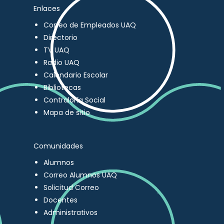
Enlaces
Correo de Empleados UAQ
Directorio
TV UAQ
Radio UAQ
Calendario Escolar
Bibliotecas
Contraloría Social
Mapa de sitio
Comunidades
Alumnos
Correo Alumnos UAQ
Solicitud Correo
Docentes
Administrativos