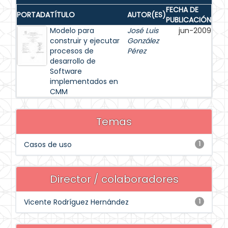
FECHA DE
PORTADA
TÍTULO
AUTOR(ES)
PUBLICACIÓN
Modelo para
José Luis
jun-2009
construir y ejecutar
González
procesos de
Pérez
desarrollo de
Software
implementados en
CMM
Temas
Casos de uso
1
Director / colaboradores
Vicente Rodríguez Hernández
1