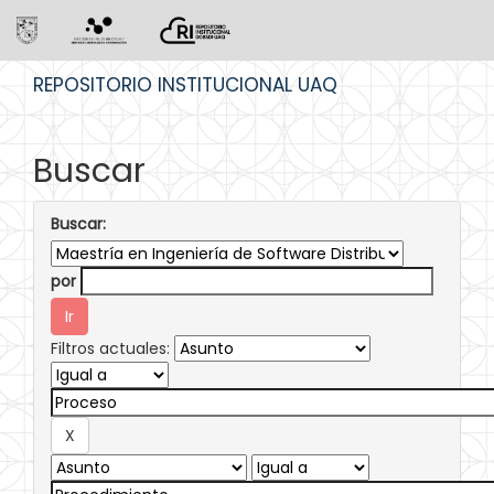
Skip
REPOSITORIO INSTITUCIONAL UAQ
navigation
Buscar
Buscar:
por
Filtros actuales: