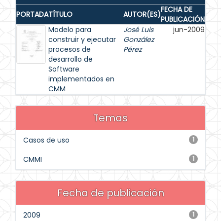
FECHA DE
PORTADA
TÍTULO
AUTOR(ES)
PUBLICACIÓN
Modelo para
José Luis
jun-2009
construir y ejecutar
González
procesos de
Pérez
desarrollo de
Software
implementados en
CMM
Temas
Casos de uso
1
CMMI
1
Fecha de publicación
2009
1