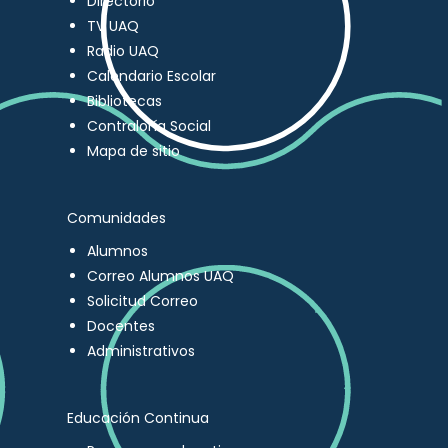
Directorio
TV UAQ
Radio UAQ
Calendario Escolar
Bibliotecas
Contraloría Social
Mapa de sitio
Comunidades
Alumnos
Correo Alumnos UAQ
Solicitud Correo
Docentes
Administrativos
Educación Continua