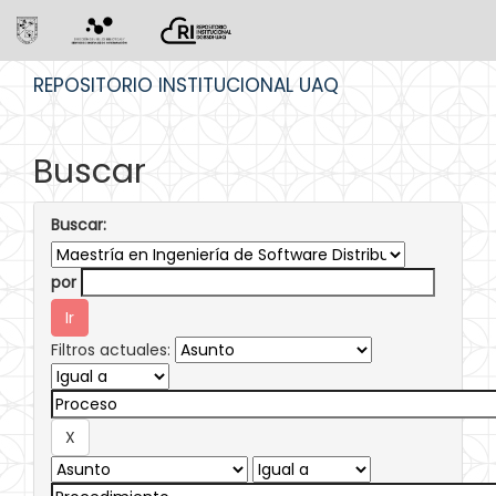
Skip
REPOSITORIO INSTITUCIONAL UAQ
navigation
Buscar
Buscar:
por
Filtros actuales: