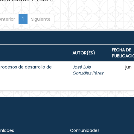
Anterior
1
Siguiente
FECHA DE
AUTOR(ES)
PUBLICACI
procesos de desarrollo de
José Luis
jun
M
González Pérez
Enlaces
Comunidades