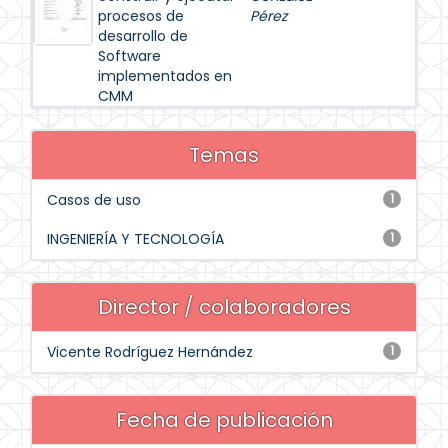
procesos de
Pérez
desarrollo de
Software
implementados en
CMM
Temas
Casos de uso
1
INGENIERÍA Y TECNOLOGÍA
1
Director / colaboradores
Vicente Rodríguez Hernández
1
Fecha de publicación