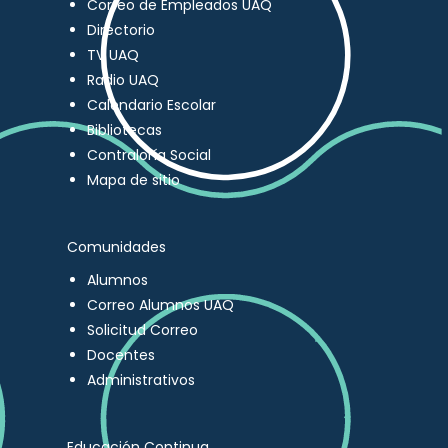
Correo de Empleados UAQ
Directorio
TV UAQ
Radio UAQ
Calendario Escolar
Bibliotecas
Contraloría Social
Mapa de sitio
Comunidades
Alumnos
Correo Alumnos UAQ
Solicitud Correo
Docentes
Administrativos
Educación Continua