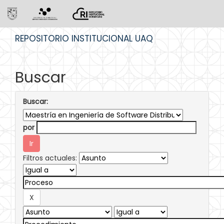
Skip
REPOSITORIO INSTITUCIONAL UAQ
navigation
Buscar
Buscar:
por
Filtros actuales: