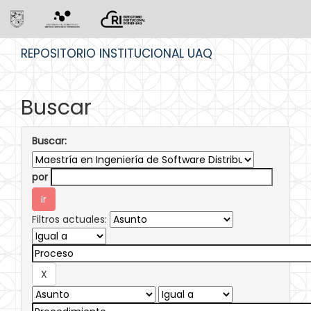
Skip
REPOSITORIO INSTITUCIONAL UAQ
navigation
Buscar
Buscar:
por
Filtros actuales: