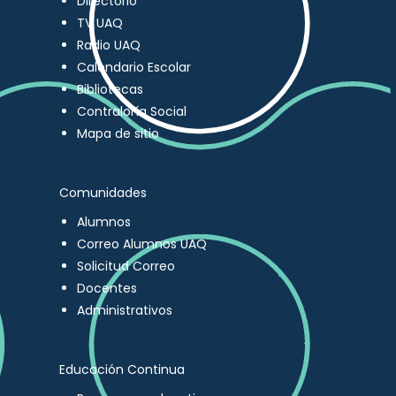
Directorio
TV UAQ
Radio UAQ
Calendario Escolar
Bibliotecas
Contraloría Social
Mapa de sitio
Comunidades
Alumnos
Correo Alumnos UAQ
Solicitud Correo
Docentes
Administrativos
Educación Continua