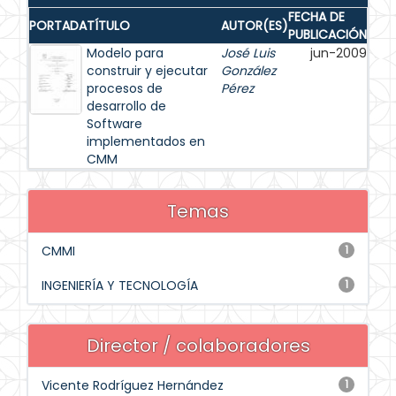
FECHA DE
PORTADA
TÍTULO
AUTOR(ES)
PUBLICACIÓN
Modelo para
José Luis
jun-2009
construir y ejecutar
González
procesos de
Pérez
desarrollo de
Software
implementados en
CMM
Temas
CMMI
1
INGENIERÍA Y TECNOLOGÍA
1
Director / colaboradores
Vicente Rodríguez Hernández
1