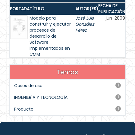
FECHA DE
PORTADA
TÍTULO
AUTOR(ES)
PUBLICACIÓN
Modelo para
José Luis
jun-2009
construir y ejecutar
González
procesos de
Pérez
desarrollo de
Software
implementados en
CMM
Temas
Casos de uso
1
INGENIERÍA Y TECNOLOGÍA
1
Producto
1