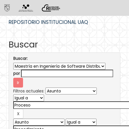
Skip
REPOSITORIO INSTITUCIONAL UAQ
navigation
Buscar
Buscar:
por
Filtros actuales: