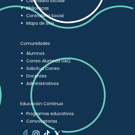
Calendario Escolar
Bibliotecas
Contraloría Social
Mapa de sitio
Comunidades
Alumnos
Correo Alumnos UAQ
Solicitud Correo
Docentes
Administrativos
Educación Continua
Programas educativos
Convocatorias