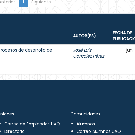
Anterior
1
Siguiente
FECHA DE
AUTOR(ES)
PUBLICACI
procesos de desarrollo de
José Luis
jun
M
González Pérez
Enlaces
Comunidades
Correo de Empleados UAQ
Alumnos
Directorio
Correo Alumnos UAQ