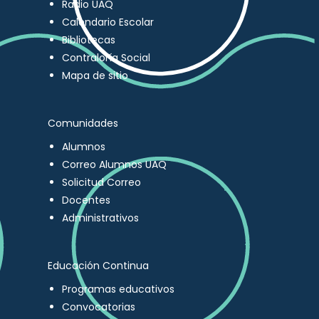
Radio UAQ
Calendario Escolar
Bibliotecas
Contraloría Social
Mapa de sitio
Comunidades
Alumnos
Correo Alumnos UAQ
Solicitud Correo
Docentes
Administrativos
Educación Continua
Programas educativos
Convocatorias