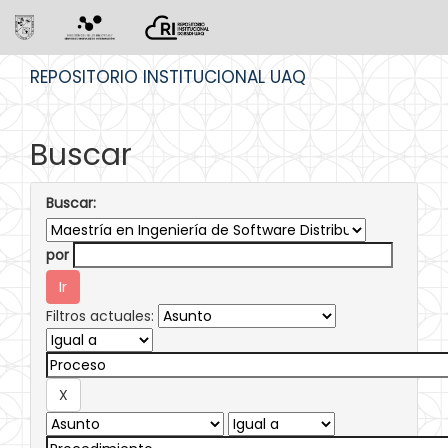
Skip
REPOSITORIO INSTITUCIONAL UAQ
navigation
Buscar
Buscar:
por
Filtros actuales: