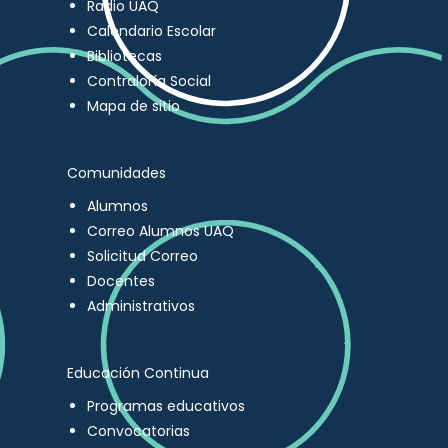
Radio UAQ
Calendario Escolar
Bibliotecas
Contraloría Social
Mapa de sitio
Comunidades
Alumnos
Correo Alumnos UAQ
Solicitud Correo
Docentes
Administrativos
Educación Continua
Programas educativos
Convocatorias