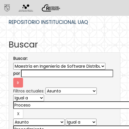
Skip
REPOSITORIO INSTITUCIONAL UAQ
navigation
Buscar
Buscar:
por
Filtros actuales: