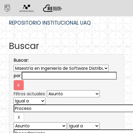
Skip
REPOSITORIO INSTITUCIONAL UAQ
navigation
Buscar
Buscar:
por
Filtros actuales: