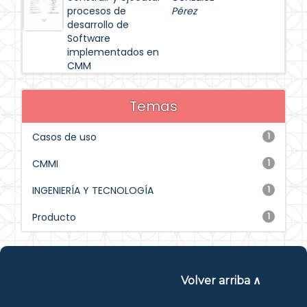
procesos de
Pérez
desarrollo de
Software
implementados en
CMM
Temas
Casos de uso
1
CMMI
1
INGENIERÍA Y TECNOLOGÍA
1
Producto
1
Volver arriba ∧