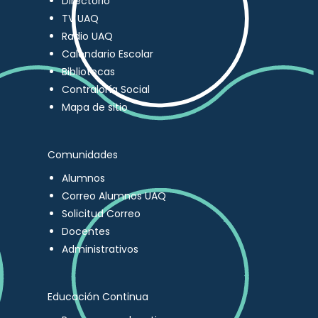
Directorio
TV UAQ
Radio UAQ
Calendario Escolar
Bibliotecas
Contraloría Social
Mapa de sitio
Comunidades
Alumnos
Correo Alumnos UAQ
Solicitud Correo
Docentes
Administrativos
Educación Continua