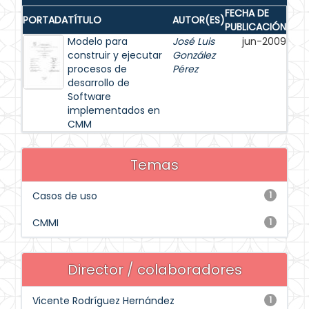
FECHA DE
PORTADA
TÍTULO
AUTOR(ES)
PUBLICACIÓN
Modelo para
José Luis
jun-2009
construir y ejecutar
González
procesos de
Pérez
desarrollo de
Software
implementados en
CMM
Temas
Casos de uso
1
CMMI
1
Director / colaboradores
Vicente Rodríguez Hernández
1