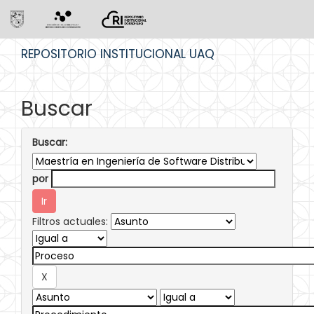
Skip
REPOSITORIO INSTITUCIONAL UAQ
navigation
Buscar
Buscar:
por
Filtros actuales: