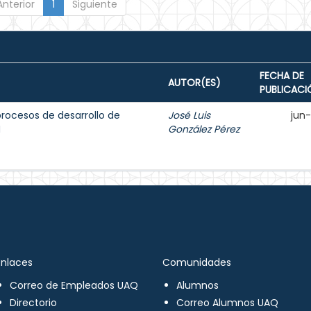
Anterior
1
Siguiente
FECHA DE
AUTOR(ES)
PUBLICACI
procesos de desarrollo de
José Luis
jun
M
González Pérez
Enlaces
Comunidades
Correo de Empleados UAQ
Alumnos
Directorio
Correo Alumnos UAQ