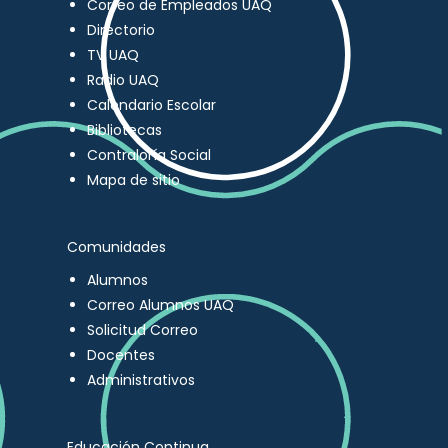
Correo de Empleados UAQ
Directorio
TV UAQ
Radio UAQ
Calendario Escolar
Bibliotecas
Contraloría Social
Mapa de sitio
Comunidades
Alumnos
Correo Alumnos UAQ
Solicitud Correo
Docentes
Administrativos
Educación Continua