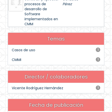
procesos de
Pérez
desarrollo de
Software
implementados en
CMM
Temas
Casos de uso
1
CMMI
1
Director / colaboradores
Vicente Rodríguez Hernández
1
Fecha de publicación