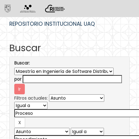
Skip
REPOSITORIO INSTITUCIONAL UAQ
navigation
Buscar
Buscar:
por
Filtros actuales: