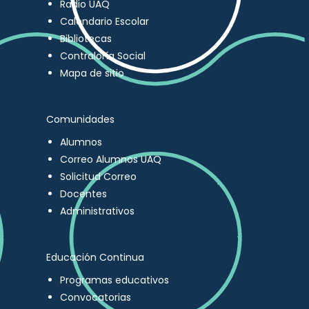
Radio UAQ
Calendario Escolar
Bibliotecas
Contraloría Social
Mapa de sitio
Comunidades
Alumnos
Correo Alumnos UAQ
Solicitud Correo
Docentes
Administrativos
Educación Continua
Programas educativos
Convocatorias