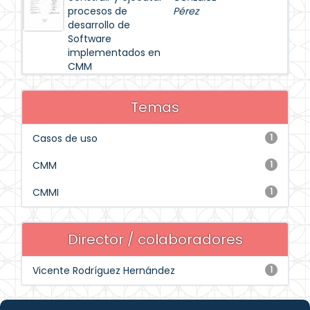
procesos de
Pérez
desarrollo de
Software
implementados en
CMM
Temas
Casos de uso
1
CMM
1
CMMI
1
Director / colaboradores
Vicente Rodríguez Hernández
1