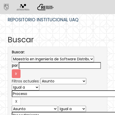
Skip
REPOSITORIO INSTITUCIONAL UAQ
navigation
Buscar
Buscar:
por
Filtros actuales: