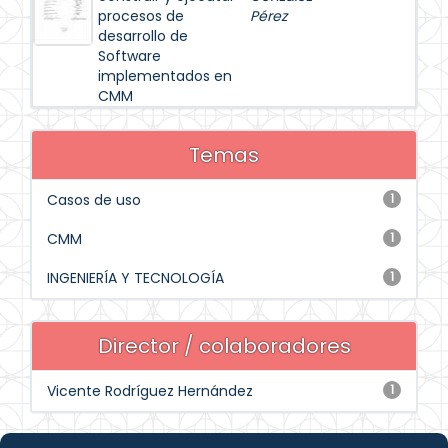
procesos de
Pérez
desarrollo de
Software
implementados en
CMM
Temas
Casos de uso
1
CMM
1
INGENIERÍA Y TECNOLOGÍA
1
Director / colaboradores
Vicente Rodríguez Hernández
1