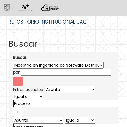
Skip
REPOSITORIO INSTITUCIONAL UAQ
navigation
Buscar
Buscar:
por
Filtros actuales: