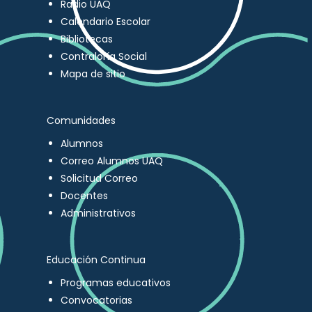
Radio UAQ
Calendario Escolar
Bibliotecas
Contraloría Social
Mapa de sitio
Comunidades
Alumnos
Correo Alumnos UAQ
Solicitud Correo
Docentes
Administrativos
Educación Continua
Programas educativos
Convocatorias