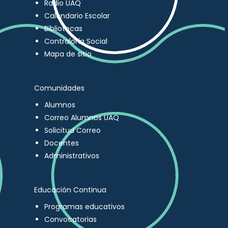
Radio UAQ
Calendario Escolar
Bibliotecas
Contraloría Social
Mapa de sitio
Comunidades
Alumnos
Correo Alumnos UAQ
Solicitud Correo
Docentes
Administrativos
Educación Continua
Programas educativos
Convocatorias