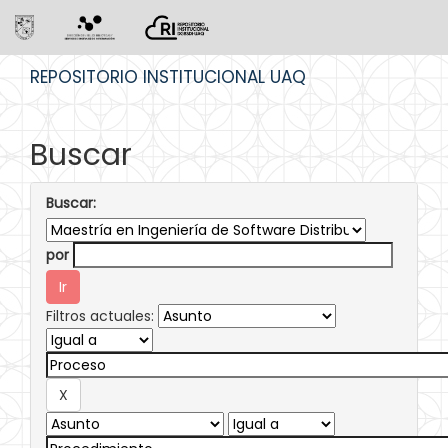
Skip
REPOSITORIO INSTITUCIONAL UAQ
navigation
Buscar
Buscar:
por
Filtros actuales: