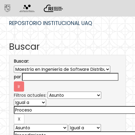
Skip
REPOSITORIO INSTITUCIONAL UAQ
navigation
Buscar
Buscar:
por
Filtros actuales: