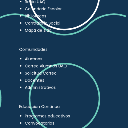
Radio UAQ
Calendario Escolar
Bibliotecas
Contraloría Social
Mapa de sitio
Comunidades
Alumnos
Correo Alumnos UAQ
Solicitud Correo
Docentes
Administrativos
Educación Continua
Programas educativos
Convocatorias