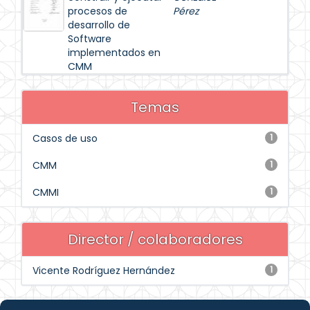
procesos de
Pérez
desarrollo de
Software
implementados en
CMM
Temas
Casos de uso
1
CMM
1
CMMI
1
Director / colaboradores
Vicente Rodríguez Hernández
1