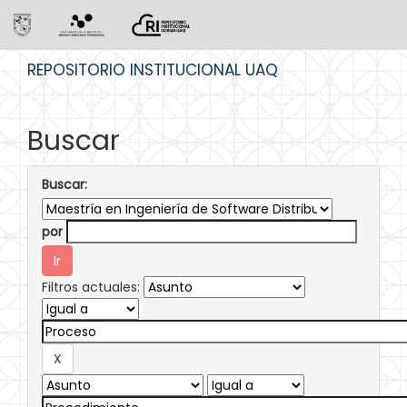
Skip
REPOSITORIO INSTITUCIONAL UAQ
navigation
Buscar
Buscar:
por
Filtros actuales: