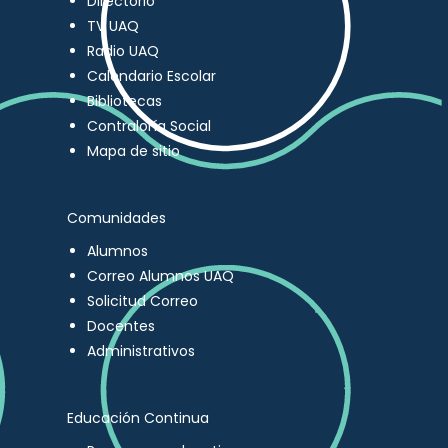
Directorio
TV UAQ
Radio UAQ
Calendario Escolar
Bibliotecas
Contraloría Social
Mapa de sitio
Comunidades
Alumnos
Correo Alumnos UAQ
Solicitud Correo
Docentes
Administrativos
Educación Continua