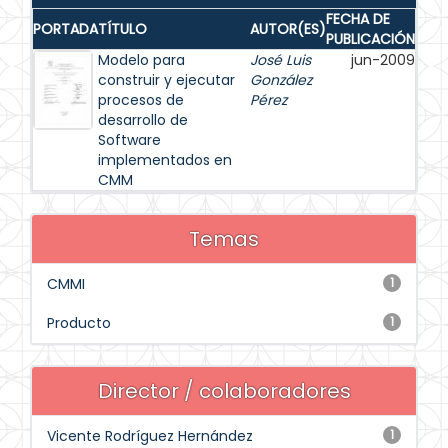
FECHA DE
PORTADA
TÍTULO
AUTOR(ES)
PUBLICACIÓN
Modelo para
José Luis
jun-2009
construir y ejecutar
González
procesos de
Pérez
desarrollo de
Software
implementados en
CMM
Temas
CMMI
1
Producto
1
Director / colaboradores
Vicente Rodríguez Hernández
1