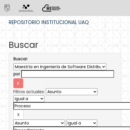
Skip
REPOSITORIO INSTITUCIONAL UAQ
navigation
Buscar
Buscar:
por
Filtros actuales: