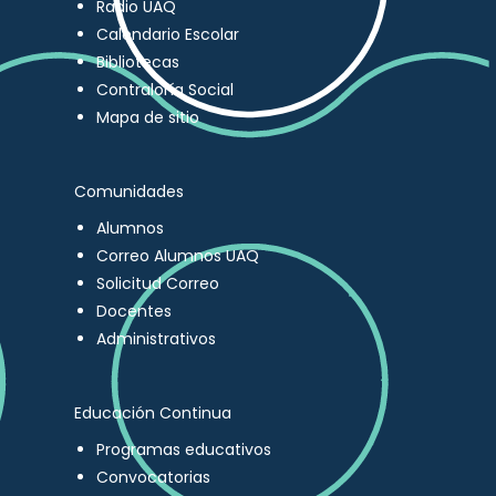
Radio UAQ
Calendario Escolar
Bibliotecas
Contraloría Social
Mapa de sitio
Comunidades
Alumnos
Correo Alumnos UAQ
Solicitud Correo
Docentes
Administrativos
Educación Continua
Programas educativos
Convocatorias