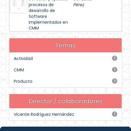
procesos de
Pérez
desarrollo de
Software
implementados en
CMM
Temas
Actividad
1
CMM
1
Producto
1
Director / colaboradores
Vicente Rodríguez Hernández
1